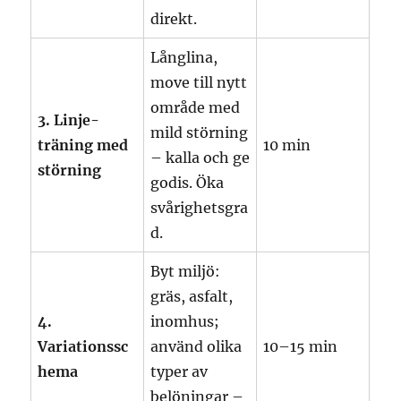
direkt.
Långlina,
move till nytt
område med
3. Linje-
mild störning
träning med
10 min
– kalla och ge
störning
godis. Öka
svårighetsgra
d.
Byt miljö:
gräs, asfalt,
4.
inomhus;
Variationssc
använd olika
10–15 min
hema
typer av
belöningar –