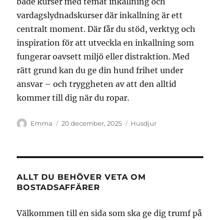
både kurser med temat inkallning och
vardagslydnadskurser där inkallning är ett
centralt moment. Där får du stöd, verktyg och
inspiration för att utveckla en inkallning som
fungerar oavsett miljö eller distraktion. Med
rätt grund kan du ge din hund frihet under
ansvar – och tryggheten av att den alltid
kommer till dig när du ropar.
Författare
Publicerat
Kategorier
Emma
20 december, 2025
Husdjur
den
ALLT DU BEHÖVER VETA OM
BOSTADSAFFÄRER
Välkommen till en sida som ska ge dig trumf på