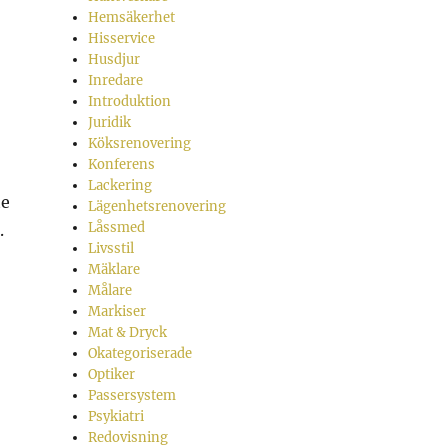
Hemsäkerhet
Hisservice
Husdjur
Inredare
Introduktion
Juridik
Köksrenovering
Konferens
Lackering
te
Lägenhetsrenovering
Låssmed
.
Livsstil
Mäklare
Målare
Markiser
Mat & Dryck
Okategoriserade
Optiker
Passersystem
Psykiatri
Redovisning