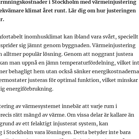
ärmningskostnader i Stockholm med värmeinjustering
bekvämare klimat året runt. Lär dig om hur justeringen
r.
mfortabelt inomhusklimat kan ibland vara svårt, speciellt
 sprider sig jämnt genom byggnaden. Värmeinjustering
en alltmer populär lösning. Genom att noggrant justera
an man uppnå en jämn temperaturfördelning, vilket in
 mer behagligt hem utan också sänker energikostnaderna
ermostater justeras för optimal funktion, vilket minskar
ig energiförbrukning.
tering av värmesystemet innebär att varje rum i
precis rätt mängd av värme. Om vissa delar är kallare än
 grund av ett felaktigt injusterat system, kan
 i Stockholm vara lösningen. Detta betyder inte bara