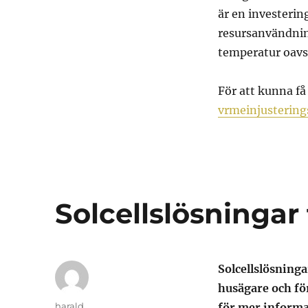
är en investeri
resursanvändnin
temperatur oavs
För att kunna f
vrmeinjusterin
Solcellslösningar 
Solcellslösninga
husägare och för
Författare
harald
för mer informa