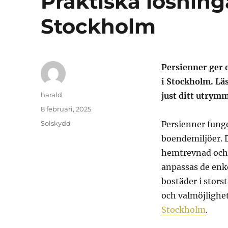
Praktiska lösning
Stockholm
Persienner ger 
i Stockholm. Lä
Författare
harald
just ditt utrym
Publicerat
8 februari, 2025
den
Kategorier
Solskydd
Persienner funge
boendemiljöer. D
hemtrevnad och 
anpassas de enke
bostäder i stors
och valmöjlighet
Stockholm
.