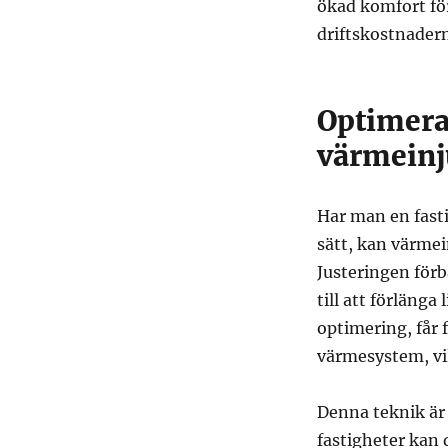
ökad komfort för
driftskostnader
Optimera
värmeinj
Har man en fast
sätt, kan värmei
Justeringen förb
till att förläng
optimering, får 
värmesystem, vil
Denna teknik är 
fastigheter kan 