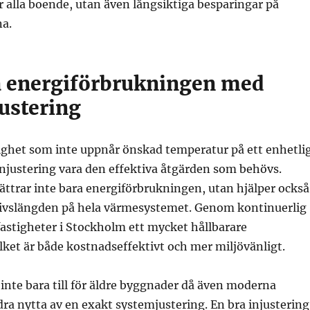
 alla boende, utan även långsiktiga besparingar på
na.
 energiförbrukningen med
ustering
ighet som inte uppnår önskad temperatur på ett enhetli
njustering vara den effektiva åtgärden som behövs.
ättrar inte bara energiförbrukningen, utan hjälper också
a livslängden på hela värmesystemet. Genom kontinuerlig
fastigheter i Stockholm ett mycket hållbarare
ket är både kostnadseffektivt och mer miljövänligt.
inte bara till för äldre byggnader då även moderna
dra nytta av en exakt systemjustering. En bra injustering