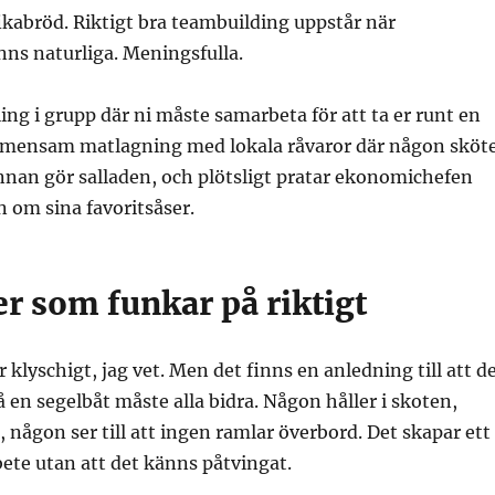
kabröd. Riktigt bra teambuilding uppstår när
nns naturliga. Meningsfulla.
ng i grupp där ni måste samarbeta för att ta er runt en
gemensam matlagning med lokala råvaror där någon sköt
nnan gör salladen, och plötsligt pratar ekonomichefen
 om sina favoritsåser.
er som funkar på riktigt
r klyschigt, jag vet. Men det finns en anledning till att d
å en segelbåt måste alla bidra. Någon håller i skoten,
 någon ser till att ingen ramlar överbord. Det skapar ett
ete utan att det känns påtvingat.