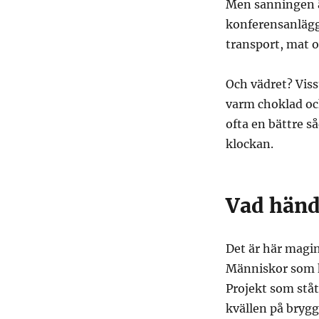
Men sanningen är
konferensanlägg
transport, mat oc
Och vädret? Viss
varm choklad och
ofta en bättre s
klockan.
Vad händ
Det är här magin
Människor som kn
Projekt som stått
kvällen på brygg