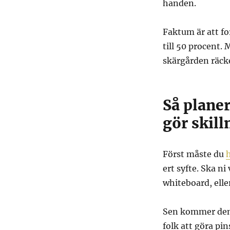
handen.
Faktum är att fo
till 50 procent.
skärgården räck
Så plane
gör skill
Först måste du
ert syfte. Ska n
whiteboard, elle
Sen kommer den 
folk att göra pi