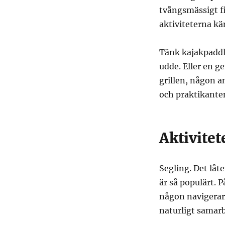
tvångsmässigt fi
aktiviteterna kä
Tänk kajakpaddli
udde. Eller en 
grillen, någon a
och praktikanten
Aktivitet
Segling. Det låte
är så populärt. P
någon navigerar,
naturligt samarb