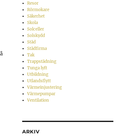
Resor
Rörmokare
Säkerhet
Skola
Solceller
Solskydd
Städ
Städfirma
på
Tak
Trappstädning
Tunga lyft
Utbildning
Utlandsflytt
Värmeinjustering
Värmepumpar
Ventilation
ARKIV