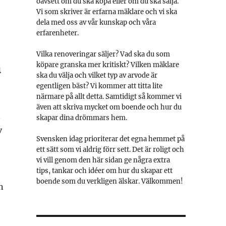
oavsett om du ska köpa eller om du ska sälja.
Vi som skriver är erfarna mäklare och vi ska
dela med oss av vår kunskap och våra
erfarenheter.
Vilka renoveringar säljer? Vad ska du som
a
köpare granska mer kritiskt? Vilken mäklare
ska du välja och vilket typ av arvode är
egentligen bäst? Vi kommer att titta lite
närmare på allt detta. Samtidigt så kommer vi
även att skriva mycket om boende och hur du
.
skapar dina drömmars hem.
v
Svensken idag prioriterar det egna hemmet på
ett sätt som vi aldrig förr sett. Det är roligt och
vi vill genom den här sidan ge några extra
tips, tankar och idéer om hur du skapar ett
boende som du verkligen älskar. Välkommen!
n