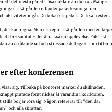
 att det mesta går att lösa enklare än du tror. Många
ningar i skärgården erbjuder paketlösningar där
h aktiviteter ingår. Du bokar ett paket. De fixar resten.
t, det kan regna. Men ett regn i skärgården med en kopp
 ett bra samtal – det är också en upplevelse. Faktiskt
ådan än strålande sol och stressade deltagare som tittar 
er efter konferensen
 visar sig. Tillbaka på kontoret märker du skillnaden.
appt pratade förut nickar åt varandra i korridoren.
 stilla börjar röra sig. Någon refererar till ”den där
an” och alla skrattar.