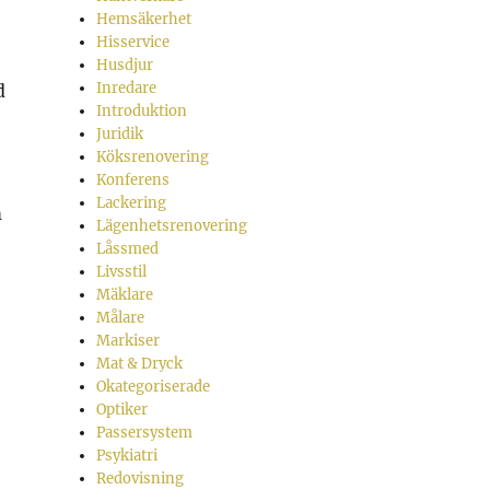
Hemsäkerhet
Hisservice
Husdjur
Inredare
d
Introduktion
Juridik
Köksrenovering
Konferens
Lackering
m
Lägenhetsrenovering
Låssmed
Livsstil
Mäklare
Målare
Markiser
Mat & Dryck
Okategoriserade
Optiker
Passersystem
Psykiatri
Redovisning