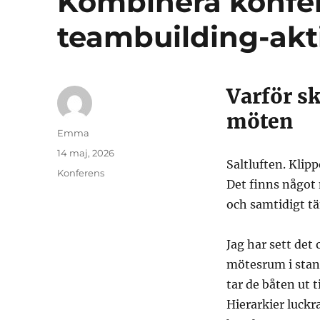
Kombinera konfe
teambuilding-akti
Varför sk
möten
Författare
Emma
Publicerat
14 maj, 2026
Saltluften. Klip
den
Kategorier
Konferens
Det finns något
och samtidigt tä
Jag har sett det 
mötesrum i sta
tar de båten ut t
Hierarkier luckr