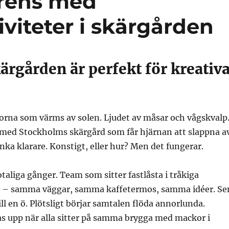
rens med
viteter i skärgården
ärgården är perfekt för kreativ
porna som värms av solen. Ljudet av måsar och vågskvalp
 med Stockholms skärgård som får hjärnan att slappna a
nka klarare. Konstigt, eller hur? Men det fungerar.
otaliga gånger. Team som sitter fastlåsta i tråkiga
n – samma väggar, samma kaffetermos, samma idéer. Se
ill en ö. Plötsligt börjar samtalen flöda annorlunda.
as upp när alla sitter på samma brygga med mackor i