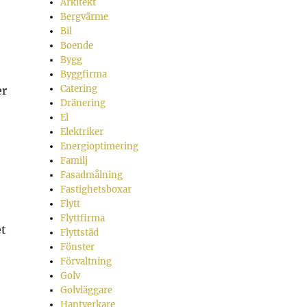
Arkitekt
Bergvärme
Bil
Boende
Bygg
Byggfirma
Catering
er
Dränering
El
Elektriker
Energioptimering
Familj
Fasadmålning
Fastighetsboxar
Flytt
Flyttfirma
et
Flyttstäd
Fönster
Förvaltning
Golv
Golvläggare
Hantverkare