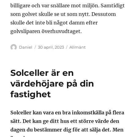
billigare och var snällare mot miljön. Samtidigt
som golvet skulle se ut som nytt. Dessutom
skulle det inte bli något damm efter
golvsliparen överhuvudtaget.
Författare
Publicerat
Kategorier
Daniel
30 april, 2023
Allmänt
den
Solceller är en
värdehöjare på din
fastighet
Solceller kan vara en bra inkomstkälla på flera
sätt. Det kan ge ditt hus ett större värde den
dagen du bestämmer dig för att sälja det. Men