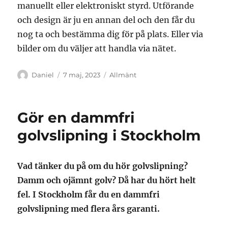
manuellt eller elektroniskt styrd. Utförande
och design är ju en annan del och den får du
nog ta och bestämma dig för på plats. Eller via
bilder om du väljer att handla via nätet.
Författare
Publicerat
Kategorier
Daniel
7 maj, 2023
Allmänt
den
Gör en dammfri
golvslipning i Stockholm
Vad tänker du på om du hör golvslipning?
Damm och ojämnt golv? Då har du hört helt
fel. I Stockholm får du en dammfri
golvslipning med flera års garanti.