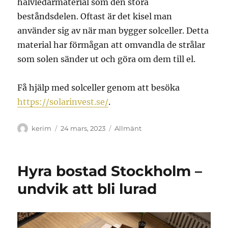
halvledarmaterial som den stora
beståndsdelen. Oftast är det kisel man
använder sig av när man bygger solceller. Detta
material har förmågan att omvandla de strålar
som solen sänder ut och göra om dem till el.
Få hjälp med solceller genom att besöka
https://solarinvest.se/
.
Författare
Publicerat
Kategorier
kerim
24 mars, 2023
Allmänt
den
Hyra bostad Stockholm –
undvik att bli lurad