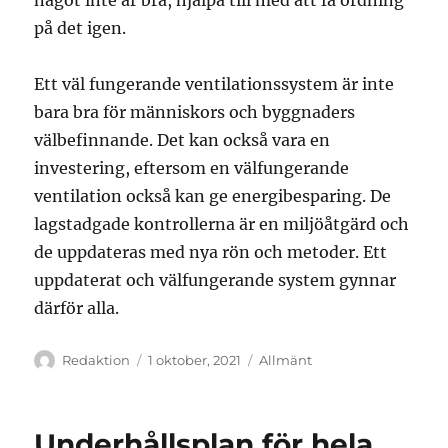
på det igen.
Ett väl fungerande ventilationssystem är inte
bara bra för människors och byggnaders
välbefinnande. Det kan också vara en
investering, eftersom en välfungerande
ventilation också kan ge energibesparing. De
lagstadgade kontrollerna är en miljöåtgärd och
de uppdateras med nya rön och metoder. Ett
uppdaterat och välfungerande system gynnar
därför alla.
Författare
Publicerat
Kategorier
Redaktion
1 oktober, 2021
Allmänt
den
Underhållsplan för hela