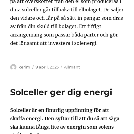
på att överskottet från den el som produceras i
dina solceller går tillbaka till elbolaget. De säljer
den vidare och får på så sätt in pengar som dras
av från din skuld till bolaget. Ett fiffigt
arrangemang som passar båda parter och gör
det lönsamt att investera i solenergi.
Författare
Publicerat
Kategorier
kerim
9 april, 2023
Allmänt
den
Solceller ger dig energi
Solceller är en finurlig uppfinning för att
skaffa energi. Den syftar till att du så att säga
ska kunna fånga lite av energin som solens