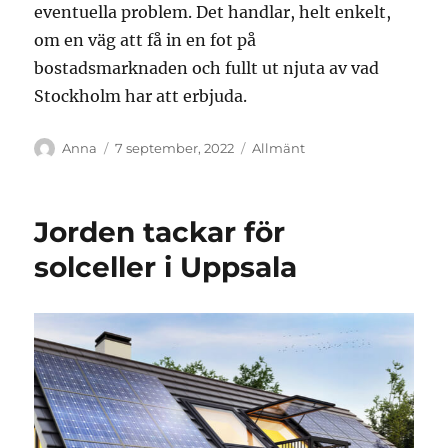
eventuella problem. Det handlar, helt enkelt,
om en väg att få in en fot på
bostadsmarknaden och fullt ut njuta av vad
Stockholm har att erbjuda.
Författare
Publicerat
Kategorier
Anna
7 september, 2022
Allmänt
den
Jorden tackar för
solceller i Uppsala