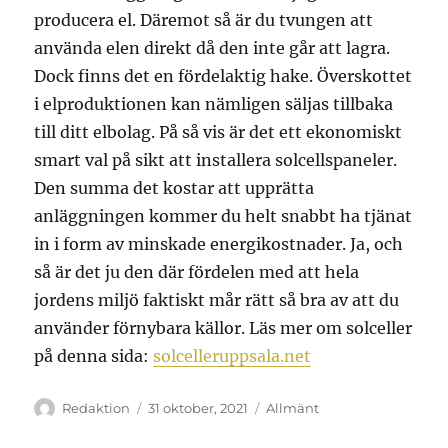
producera el. Däremot så är du tvungen att
använda elen direkt då den inte går att lagra.
Dock finns det en fördelaktig hake. Överskottet
i elproduktionen kan nämligen säljas tillbaka
till ditt elbolag. På så vis är det ett ekonomiskt
smart val på sikt att installera solcellspaneler.
Den summa det kostar att upprätta
anläggningen kommer du helt snabbt ha tjänat
in i form av minskade energikostnader. Ja, och
så är det ju den där fördelen med att hela
jordens miljö faktiskt mår rätt så bra av att du
använder förnybara källor. Läs mer om solceller
på denna sida:
solcelleruppsala.net
Författare
Publicerat
Kategorier
Redaktion
31 oktober, 2021
Allmänt
den