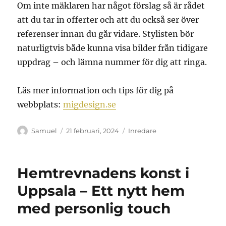
Om inte mäklaren har något förslag så är rådet
att du tar in offerter och att du också ser över
referenser innan du går vidare. Stylisten bör
naturligtvis både kunna visa bilder från tidigare
uppdrag – och lämna nummer för dig att ringa.
Läs mer information och tips för dig på
webbplats:
migdesign.se
Författare
Publicerat
Kategorier
Samuel
21 februari, 2024
Inredare
den
Hemtrevnadens konst i
Uppsala – Ett nytt hem
med personlig touch