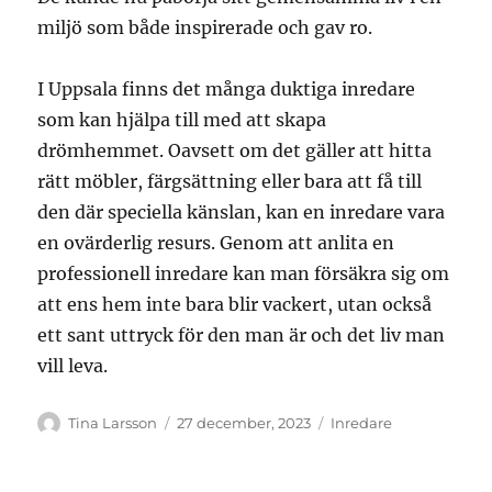
miljö som både inspirerade och gav ro.
I Uppsala finns det många duktiga inredare
som kan hjälpa till med att skapa
drömhemmet. Oavsett om det gäller att hitta
rätt möbler, färgsättning eller bara att få till
den där speciella känslan, kan en inredare vara
en ovärderlig resurs. Genom att anlita en
professionell inredare kan man försäkra sig om
att ens hem inte bara blir vackert, utan också
ett sant uttryck för den man är och det liv man
vill leva.
Författare
Publicerat
Kategorier
Tina Larsson
27 december, 2023
Inredare
den