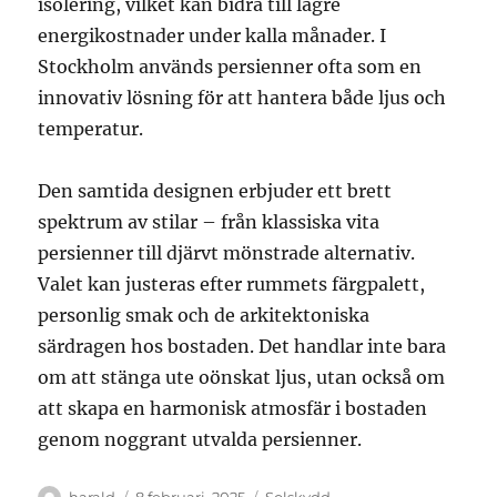
isolering, vilket kan bidra till lägre
energikostnader under kalla månader. I
Stockholm används persienner ofta som en
innovativ lösning för att hantera både ljus och
temperatur.
Den samtida designen erbjuder ett brett
spektrum av stilar – från klassiska vita
persienner till djärvt mönstrade alternativ.
Valet kan justeras efter rummets färgpalett,
personlig smak och de arkitektoniska
särdragen hos bostaden. Det handlar inte bara
om att stänga ute oönskat ljus, utan också om
att skapa en harmonisk atmosfär i bostaden
genom noggrant utvalda persienner.
Författare
Publicerat
Kategorier