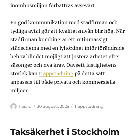
inomhusmiljön förbättras avsevärt.
En god kommunikation med städfirman och
tydliga avtal gör att kvalitetsnivån blir hög. När
städfirman kombinerar ett rutinmässigt
städschema med en lyhördhet inför förändrade
behov blir det möjligt att justera arbetet efter
säsonger och nya krav. Oavsett fastighetens
storlek kan
trappstädning
på detta sätt
anpassas till både privata och kommersiella
miljöer.
Författare
Publicerat
Kategorier
harald
30 augusti, 2025
Trappstädning
den
Taksäkerhet i Stockholm