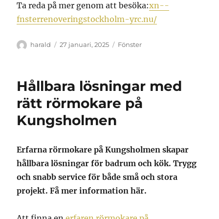
Ta reda på mer genom att besöka:
xn--
fnsterrenoveringstockholm-yrc.nu/
Författare
Publicerat
Kategorier
harald
27 januari, 2025
Fönster
den
Hållbara lösningar med
rätt rörmokare på
Kungsholmen
Erfarna rörmokare på Kungsholmen skapar
hållbara lösningar för badrum och kök. Trygg
och snabb service för både små och stora
projekt. Få mer information här.
Att finna en
erfaren rörmokare på