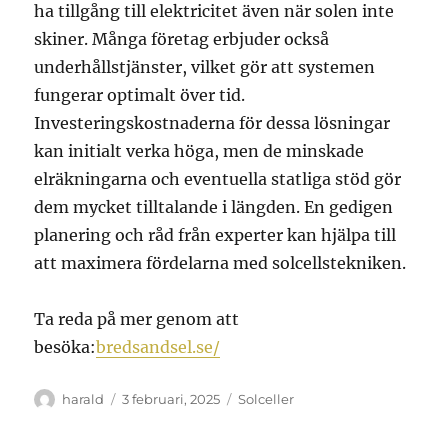
ha tillgång till elektricitet även när solen inte
skiner. Många företag erbjuder också
underhållstjänster, vilket gör att systemen
fungerar optimalt över tid.
Investeringskostnaderna för dessa lösningar
kan initialt verka höga, men de minskade
elräkningarna och eventuella statliga stöd gör
dem mycket tilltalande i längden. En gedigen
planering och råd från experter kan hjälpa till
att maximera fördelarna med solcellstekniken.
Ta reda på mer genom att
besöka:
bredsandsel.se/
Författare
Publicerat
Kategorier
harald
3 februari, 2025
Solceller
den