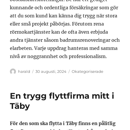
kunnande och ordentliga försäkringar som gör
att du som kund kan känna dig trygg när stora
eller små projekt påbörjas. Förutom rena
rörmokartjänster kan de ofta även erbjuda
andra tjänster såsom badrumsrenoveringar och
elarbeten. Varje uppdrag hanteras med samma
nivå av noggrannhet och professionalism.
Författare
Publicerat
Kategorier
harald
30 augusti, 2024
Okategoriserade
den
En trygg flyttfirma mitt i
Täby
För den som ska flytta i Täby finns en pålitlig