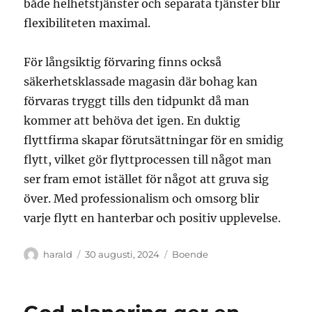
både helhetstjänster och separata tjänster blir
flexibiliteten maximal.
För långsiktig förvaring finns också
säkerhetsklassade magasin där bohag kan
förvaras tryggt tills den tidpunkt då man
kommer att behöva det igen. En duktig
flyttfirma skapar förutsättningar för en smidig
flytt, vilket gör flyttprocessen till något man
ser fram emot istället för något att gruva sig
över. Med professionalism och omsorg blir
varje flytt en hanterbar och positiv upplevelse.
Författare
Publicerat
Kategorier
harald
30 augusti, 2024
Boende
den