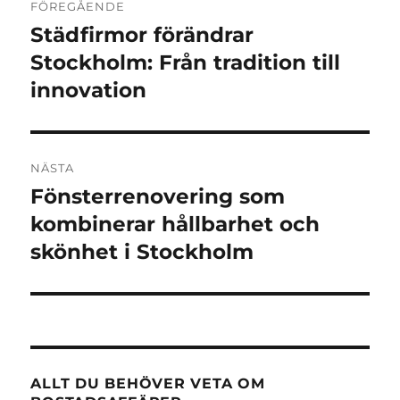
FÖREGÅENDE
Städfirmor förändrar
Föregående
inlägg:
Stockholm: Från tradition till
innovation
NÄSTA
Fönsterrenovering som
Nästa
inlägg:
kombinerar hållbarhet och
skönhet i Stockholm
ALLT DU BEHÖVER VETA OM