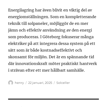
Energilagring har även blivit en viktig del av
energiomställningen. Som en kompletterande
teknik till solpaneler, möjliggör de en mer
jämn och effektiv användning av den energi
som produceras. I Göteborg fokuserar många
elektriker på att integrera dessa system på ett
sätt som är både kostnadseffektivt och
skonsamt för miljön. Det är en spännande tid
där innovationskraft möter praktiskt hantverk
i strävan efter ett mer hållbart samhälle.
Författare
Publicerat
Kategorier
henry
22 januari, 2025
Solceller
den
Inläggsnavigering