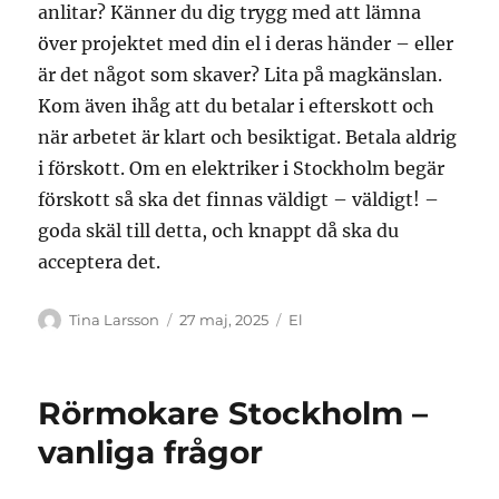
anlitar? Känner du dig trygg med att lämna
över projektet med din el i deras händer – eller
är det något som skaver? Lita på magkänslan.
Kom även ihåg att du betalar i efterskott och
när arbetet är klart och besiktigat. Betala aldrig
i förskott. Om en elektriker i Stockholm begär
förskott så ska det finnas väldigt – väldigt! –
goda skäl till detta, och knappt då ska du
acceptera det.
Författare
Publicerat
Kategorier
Tina Larsson
27 maj, 2025
El
den
Rörmokare Stockholm –
vanliga frågor