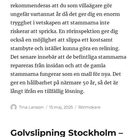
rekommenderas att du som villaägare gör
ungefär vartannat år då det ger dig en enorm
trygghet i vetskapen att stammarna inte
riskerar att spricka. En rörinspektion ger dig
också en möjlighet att slippa ett kostsamt
stambyte och istället kunna göra en relining.
Det senare innebär att de befintliga stammarna
repareras från insidan och att de gamla
stammarna fungerar som en mall för nya. Det
ger en hållbarhet på närmare 50 år, så det är
långt ifrån en tillfällig lösning.
Författare
Publicerat
Kategorier
Tina Larsson
15 maj, 2025
Rörmokare
den
Golvslipning Stockholm –