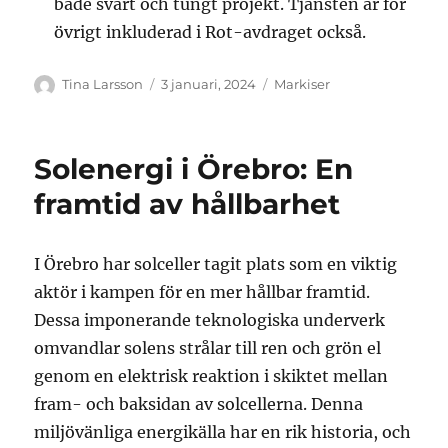
både svårt och tungt projekt. Tjänsten är för
övrigt inkluderad i Rot-avdraget också.
Författare
Publicerat
Kategorier
Tina Larsson
3 januari, 2024
Markiser
den
Solenergi i Örebro: En
framtid av hållbarhet
I Örebro har solceller tagit plats som en viktig
aktör i kampen för en mer hållbar framtid.
Dessa imponerande teknologiska underverk
omvandlar solens strålar till ren och grön el
genom en elektrisk reaktion i skiktet mellan
fram- och baksidan av solcellerna. Denna
miljövänliga energikälla har en rik historia, och