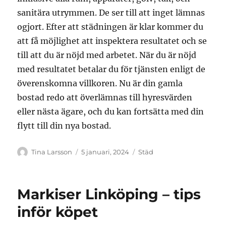
sanitära utrymmen. De ser till att inget lämnas
ogjort. Efter att städningen är klar kommer du
att få möjlighet att inspektera resultatet och se
till att du är nöjd med arbetet. När du är nöjd
med resultatet betalar du för tjänsten enligt de
överenskomna villkoren. Nu är din gamla
bostad redo att överlämnas till hyresvärden
eller nästa ägare, och du kan fortsätta med din
flytt till din nya bostad.
Författare
Publicerat
Kategorier
Tina Larsson
5 januari, 2024
Städ
den
Markiser Linköping – tips
inför köpet