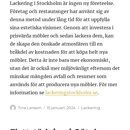
Lackering i Stockholm är ingen ny företeelse.
Företag och restauranger har använt sig av
denna metod under lång tid för att uppfylla
sina estetiska visioner. Genom att investera i
prisvärda möbler och sedan lackera dem, kan
de skapa den önskade atmosfären till en
bråkdel av kostnaden för att köpa helt nya
möbler. Detta är inte bara mer ekonomiskt,
utan det är också mer miljövänligt eftersom det
minskar mängden avfall och resurser som
används för att producera nya möbler. För mer
information se
lackeringstockholm.se
.
Författare
Publicerat
Kategorier
Tina Larsson
15 januari, 2024
Lackering
den