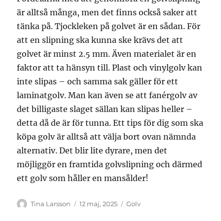
är alltså många, men det finns också saker att
tänka på. Tjockleken på golvet är en sådan. För
att en slipning ska kunna ske krävs det att
golvet är minst 2.5 mm. Även materialet är en
faktor att ta hänsyn till. Plast och vinylgolv kan
inte slipas – och samma sak gäller för ett
laminatgolv. Man kan även se att fanérgolv av
det billigaste slaget sällan kan slipas heller –
detta då de är för tunna. Ett tips för dig som ska
köpa golv är alltså att välja bort ovan nämnda
alternativ. Det blir lite dyrare, men det
möjliggör en framtida golvslipning och därmed
ett golv som håller en mansålder!
Författare
Publicerat
Kategorier
Tina Larsson
12 maj, 2025
Golv
den